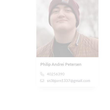
Philip Andrei Petersen
40256390
sn3bjorn1337@gmail.com